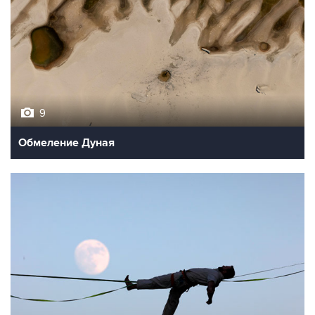
9
Обмеление Дуная