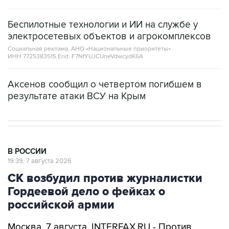
Беспилотные технологии и ИИ на службе у
электросетевых объектов и агрокомплексов
Социальная реклама, АНО «Национальные приоритеты».
ИНН 7725383515 Erid: F7NfYUJCUneVdwcydK6A
Аксенов сообщил о четвертом погибшем в
результате атаки ВСУ на Крым
В РОССИИ
19:39, 7 августа 2026
СК возбудил против журналистки
Гордеевой дело о фейках о
российской армии
Москва. 7 августа. INTERFAX.RU - Против
уехавшей из РФ журналистки Катерины