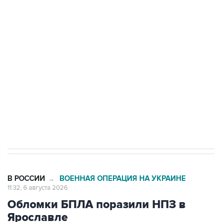
одних руках все службы тыла Минобороны
Как российские медицинские технологии
выходят на мировые рынки
Социальная реклама, АНО «Национальные приоритеты».
ИНН 7725383515 Erid: F7NfYUJCUneVdTRF8PRs
Трамп заявил, что переговоры с Ираном
начнутся в понедельник
В РОССИИ
ВОЕННАЯ ОПЕРАЦИЯ НА УКРАИНЕ
→
11:32, 6 августа 2026
Обломки БПЛА поразили НПЗ в
Ярославле
Москва. 6 августа. INTERFAX.RU - В