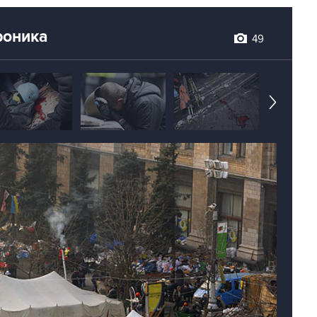
роника
49