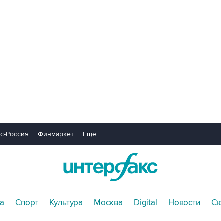
с-Россия
Финмаркет
Еще...
а
Спорт
Культура
Москва
Digital
Новости
С