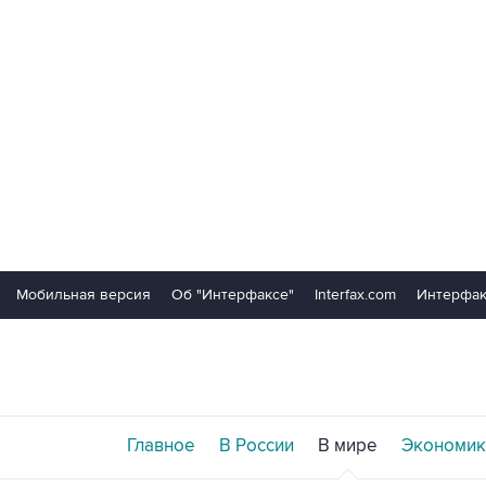
Мобильная версия
Об "Интерфаксе"
Interfax.com
Интерфак
Главное
В России
В мире
Экономик