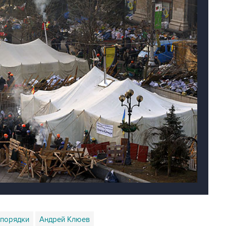
спорядки
Андрей Клюев