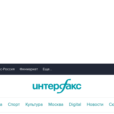
с-Россия
Финмаркет
Еще...
а
Спорт
Культура
Москва
Digital
Новости
С