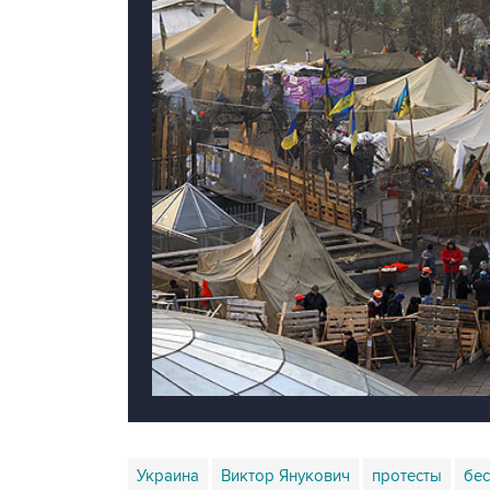
Украина
Виктор Янукович
протесты
бе