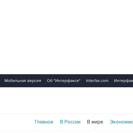
Мобильная версия
Об "Интерфаксе"
Interfax.com
Интерфак
Главное
В России
В мире
Экономик