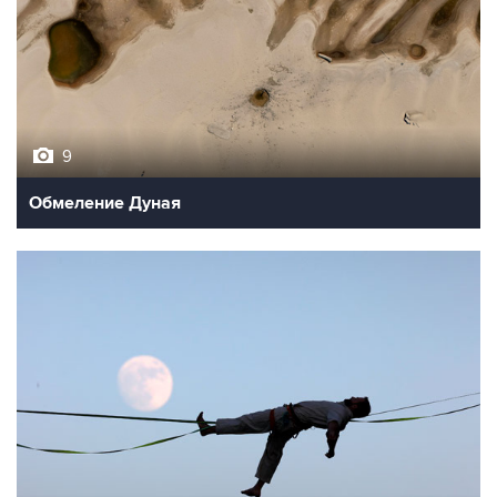
9
Обмеление Дуная