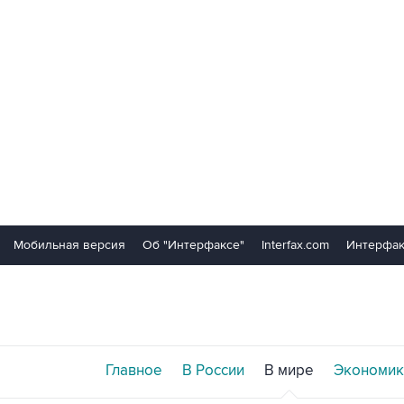
Мобильная версия
Об "Интерфаксе"
Interfax.com
Интерфак
Главное
В России
В мире
Экономик