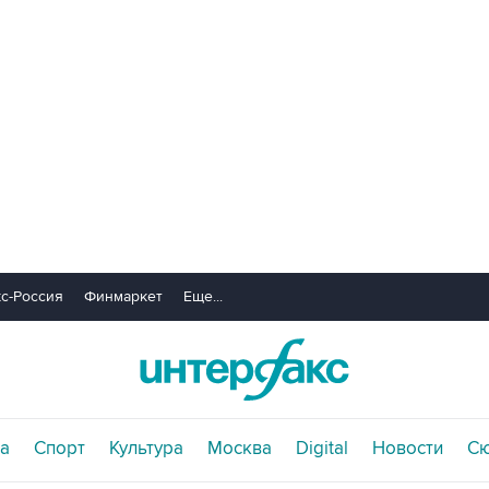
с-Россия
Финмаркет
Еще...
а
Спорт
Культура
Москва
Digital
Новости
С