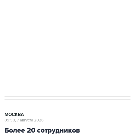
ФСБ сообщила о задержании в Приморье
подростков, готовивших теракт на объекте
Росгвардии
Беспилотные технологии и ИИ на службе у
электросетевых объектов и агрокомплексов
Социальная реклама, АНО «Национальные приоритеты».
ИНН 7725383515 Erid: F7NfYUJCUneVdwcydK6A
Аксенов сообщил о четвертом погибшем в
результате атаки ВСУ на Крым
МОСКВА
09:50, 7 августа 2026
Более 20 сотрудников