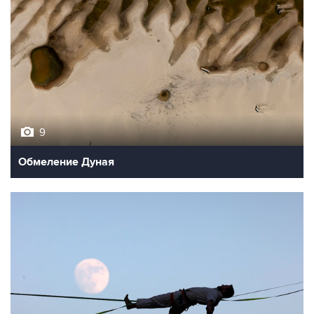
9
Обмеление Дуная