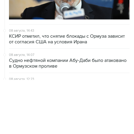
08 августа, 14:43
КСИР отметил, что снятие блокады с Ормуза зависит
от согласия США на условия Ирана
08 августа, 14:07
Судно нефтяной компании Абу-Даби было атаковано
в Ормузском проливе
08 августа, 12:23
Сенат США утвердил Тодда Бланша на пост
генпрокурора страны