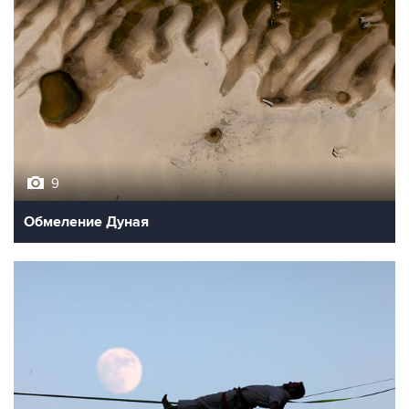
9
Обмеление Дуная