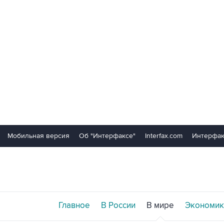
Мобильная версия
Об "Интерфаксе"
Interfax.com
Интерфак
Главное
В России
В мире
Экономик