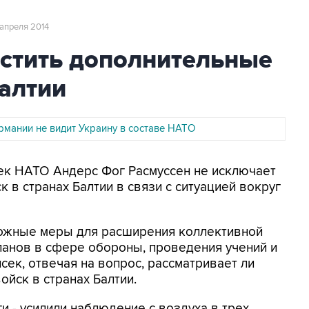
1 апреля 2014
стить дополнительные
Балтии
рмании не видит Украину в составе НАТО
нсек НАТО Андерс Фог Расмуссен не исключает
 в странах Балтии в связи с ситуацией вокруг
ожные меры для расширения коллективной
ланов в сфере обороны, проведения учений и
нсек, отвечая на вопрос, рассматривает ли
йск в странах Балтии.
 - усилили наблюдение с воздуха в трех