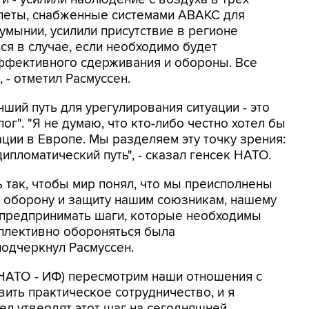
олеты, снабженные системами АВАКС для
мынии, усилили присутствие в регионе
ся в случае, если необходимо будет
ффективного сдерживания и обороны. Все
, - отметил Расмуссен.
чший путь для урегулирования ситуации - это
ог". "Я не думаю, что кто-либо честно хотел бы
ции в Европе. Мы разделяем эту точку зрения:
ипломатический путь", - сказал генсек НАТО.
 так, чтобы мир понял, что мы преисполнены
оборону и защиту нашим союзникам, нашему
 предпринимать шаги, которые необходимы
оллективно обороняться была
подчеркнул Расмуссен.
 (НАТО - ИФ) пересмотрим наши отношения с
ить практическое сотрудничество, и я
ел утвердят этот шаг на сегодняшней