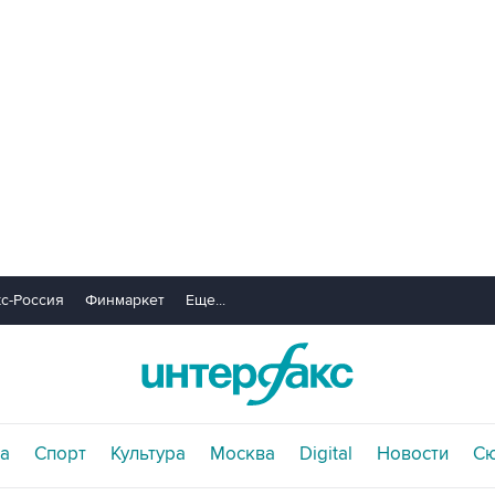
с-Россия
Финмаркет
Еще...
а
Спорт
Культура
Москва
Digital
Новости
С