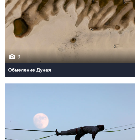
9
Обмеление Дуная