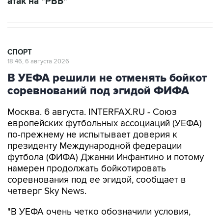
СПОРТ
18:46, 6 августа 2026
В УЕФА решили не отменять бойкот
соревнований под эгидой ФИФА
Москва. 6 августа. INTERFAX.RU - Союз
европейских футбольных ассоциаций (УЕФА)
по-прежнему не испытывает доверия к
президенту Международной федерации
футбола (ФИФА) Джанни Инфантино и потому
намерен продолжать бойкотировать
соревнования под ее эгидой, сообщает в
четверг Sky News.
"В УЕФА очень четко обозначили условия,
связанные с неучастием в соревнованиях
ФИФА", - приводит телеканал выдержки из