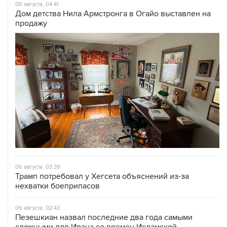
06 августа, 04:41
Дом детства Нила Армстронга в Огайо выставлен на
продажу
06 августа, 03:39
Трамп потребовал у Хегсета объяснений из-за
нехватки боеприпасов
06 августа, 02:43
Пезешкиан назвал последние два года самыми
сложными для Ирана со времен Исламской