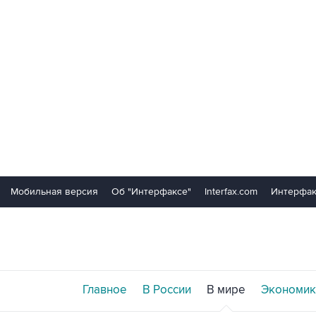
Мобильная версия
Об "Интерфаксе"
Interfax.com
Интерфак
Главное
В России
В мире
Экономик