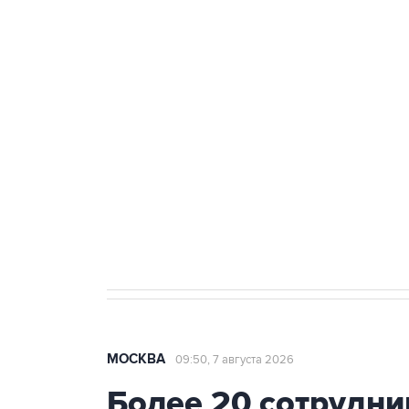
ФСБ сообщила о задержании в 
теракт на объекте Росгвардии
Беспилотные технологии и ИИ н
агрокомплексов
Социальная реклама, АНО «Национальные приоритеты».
И
Аксенов сообщил о четвертом п
Крым
МОСКВА
09:50, 7 августа 2026
Более 20 сотрудни