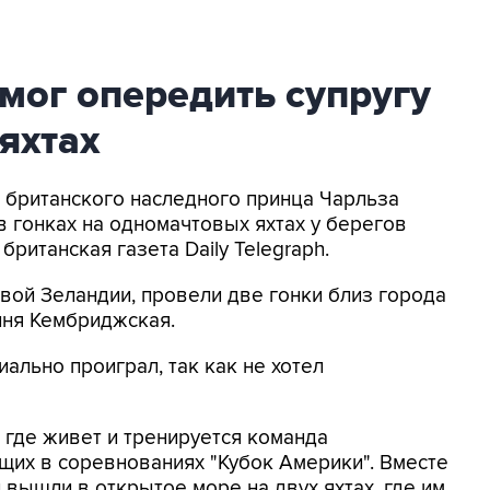
мог опередить супругу
яхтах
н британского наследного принца Чарльза
в гонках на одномачтовых яхтах у берегов
ританская газета Daily Telegraph.
овой Зеландии, провели две гонки близ города
иня Кембриджская.
иально проиграл, так как не хотел
 где живет и тренируется команда
щих в соревнованиях "Кубок Америки". Вместе
и вышли в открытое море на двух яхтах, где им