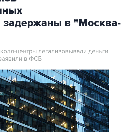
нных
 задержаны в "Москва-
 колл-центры легализовывали деньги
заявили в ФСБ