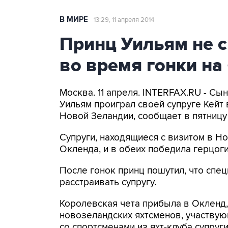
В МИРЕ
13:29, 11 апреля 2014
Принц Уильям не с
во время гонки на 
Москва. 11 апреля. INTERFAX.RU - Сы
Уильям проиграл своей супруге Кейт 
Новой Зеландии, сообщает в пятницу б
Супруги, находящиеся с визитом в Н
Окленда, и в обеих победила герцог
После гонок принц пошутил, что спец
расстраивать супругу.
Королевская чета прибыла в Окленд,
новозеландских яхтсменов, участвую
со спортсменами из яхт-клуба супруг