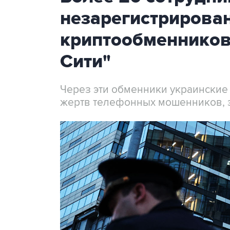
незарегистрирова
криптообменников
Сити"
Через эти обменники украинские
жертв телефонных мошенников, 