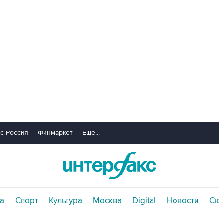
с-Россия
Финмаркет
Еще...
а
Спорт
Культура
Москва
Digital
Новости
С