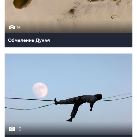
9
Обмеление Дуная
10