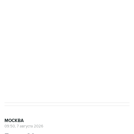
ФСБ сообщила о задержании в Приморье
подростков, готовивших теракт на объекте
Росгвардии
Беспилотные технологии и ИИ на службе у
электросетевых объектов и агрокомплексов
Социальная реклама, АНО «Национальные приоритеты».
ИНН 7725383515 Erid: F7NfYUJCUneVdwcydK6A
Аксенов сообщил о четвертом погибшем в
результате атаки ВСУ на Крым
МОСКВА
09:50, 7 августа 2026