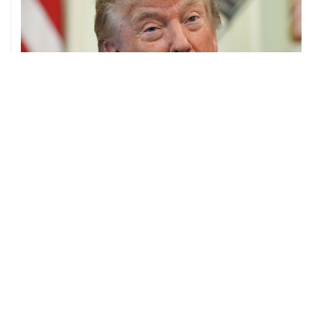
07 августа, 20:20
Сенат США проголосовал за законопроект о
дополнительных антироссийских санкциях
07 августа, 18:42
Суд в США постановил прекратить строительство
бального зала в Белом доме
07 августа, 18:16
Инфляция в Мексике в июле обновила минимум
более чем за шесть лет
07 августа, 16:49