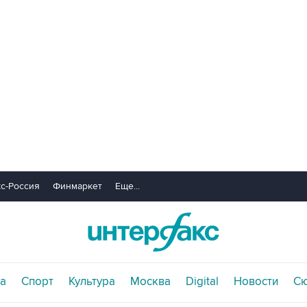
с-Россия
Финмаркет
Еще...
а
Спорт
Культура
Москва
Digital
Новости
С