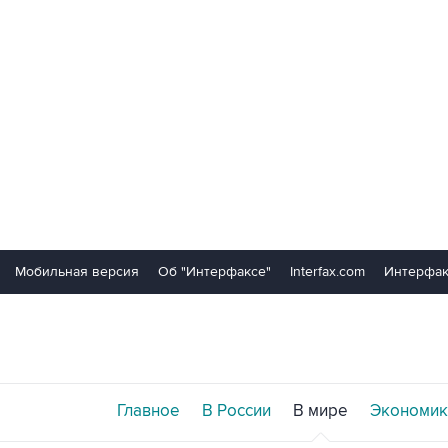
Мобильная версия
Об "Интерфаксе"
Interfax.com
Интерфак
Главное
В России
В мире
Экономик