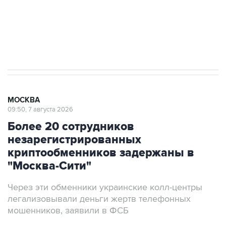
ИНН 7725383515 Erid: F7NfYUJCUneVdwcydK6A
Аксенов сообщил о четвертом погибшем в
результате атаки ВСУ на Крым
МОСКВА
09:50, 7 августа 2026
Более 20 сотрудников
незарегистрированных
криптообменников задержаны в
"Москва-Сити"
Через эти обменники украинские колл-центры
легализовывали деньги жертв телефонных
мошенников, заявили в ФСБ