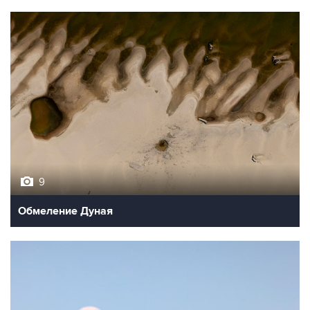
9
Обмеление Дуная