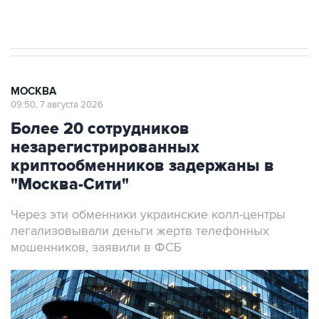
результате атаки ВСУ на Крым
МОСКВА
09:50, 7 августа 2026
Более 20 сотрудников
незарегистрированных
криптообменников задержаны в
"Москва-Сити"
Через эти обменники украинские колл-центры
легализовывали деньги жертв телефонных
мошенников, заявили в ФСБ