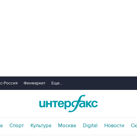
с-Россия
Финмаркет
Еще...
а
Спорт
Культура
Москва
Digital
Новости
С