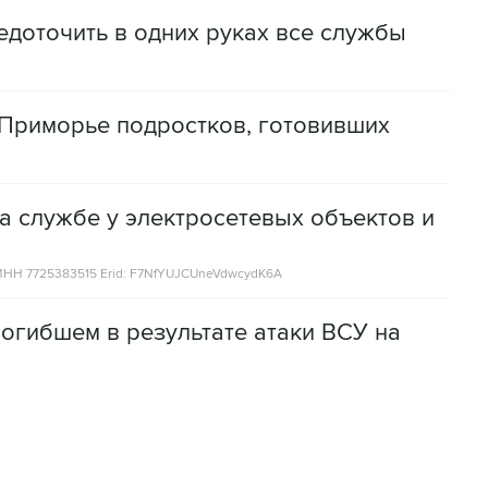
доточить в одних руках все службы
Приморье подростков, готовивших
а службе у электросетевых объектов и
НН 7725383515 Erid: F7NfYUJCUneVdwcydK6A
огибшем в результате атаки ВСУ на