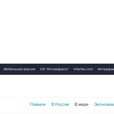
Мобильная версия
Об "Интерфаксе"
Interfax.com
Интерфак
Главное
В России
В мире
Экономик