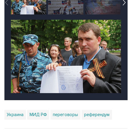
Украина
МИД РФ
переговоры
референдум