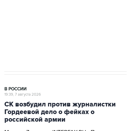
Беспилотные технологии и ИИ на службе у
электросетевых объектов и агрокомплексов
Социальная реклама, АНО «Национальные приоритеты».
ИНН 7725383515 Erid: F7NfYUJCUneVdwcydK6A
Аксенов сообщил о четвертом погибшем в
результате атаки ВСУ на Крым
В РОССИИ
19:39, 7 августа 2026
СК возбудил против журналистки
Гордеевой дело о фейках о
российской армии