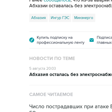
Ранее
сообщалось
, что из-за аварии
Абхазии оставалась без электроснаб
Абхазия
Ингур ГЭС
Минэнерго
Купить подписку на
Подписа
профессиональную ленту
главных
НОВОСТИ ПО ТЕМЕ
5 августа 20:03
Абхазия осталась без электроснабж
САМОЕ ЧИТАЕМОЕ
Число пострадавших при атаке