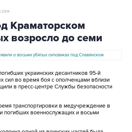
я 2014
од Краматорском
х возросло до семи
явили о восьми убитых силовиках под Славянском
 погибших украинских десантников 95-й
 сил во время боя с ополченцами вблизи
бщили в пресс-центре Службы безопасности
ремя транспортировки в медучреждение в
ти погибших военнослужащих и восьми
колонна одной из воинских частей была