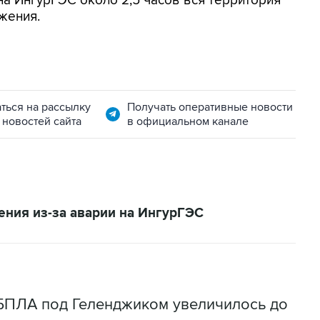
 на ИнгурГЭС около 2,5 часов вся территория
жения.
ться на рассылку
Получать оперативные новости
 новостей сайта
в официальном канале
ения из-за аварии на ИнгурГЭС
 БПЛА под Геленджиком увеличилось до