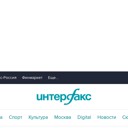
с-Россия
Финмаркет
Еще...
а
Спорт
Культура
Москва
Digital
Новости
С