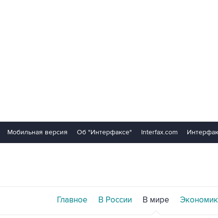
Мобильная версия
Об "Интерфаксе"
Interfax.com
Интерфак
Главное
В России
В мире
Экономик