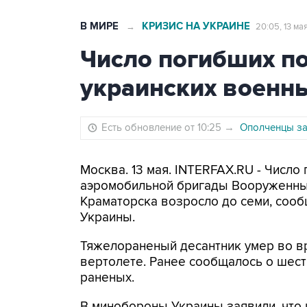
В МИРЕ
КРИЗИС НА УКРАИНЕ
→
20:05, 13 ма
Число погибших п
украинских военны
Есть обновление от 10:25
→
Ополченцы за
Москва. 13 мая. INTERFAX.RU - Число
аэромобильной бригады Вооруженных
Краматорска возросло до семи, соо
Украины.
Тяжелораненый десантник умер во в
вертолете. Ранее сообщалось о шес
раненых.
В минобороны Украины заявили, что 