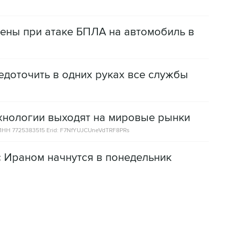
нены при атаке БПЛА на автомобиль в
доточить в одних руках все службы
ехнологии выходят на мировые рынки
НН 7725383515 Erid: F7NfYUJCUneVdTRF8PRs
с Ираном начнутся в понедельник