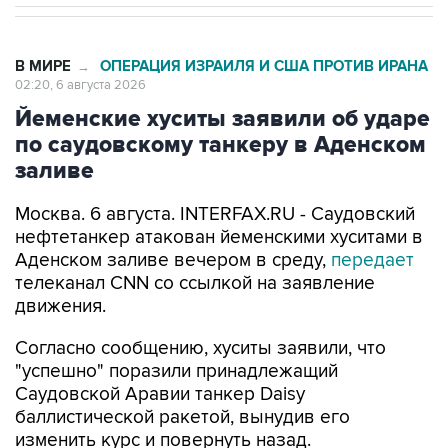
В МИРЕ
ОПЕРАЦИЯ ИЗРАИЛЯ И США ПРОТИВ ИРАНА
→
02:20, 6 августа 2026
Йеменские хуситы заявили об ударе
по саудовскому танкеру в Аденском
заливе
Москва. 6 августа. INTERFAX.RU - Саудовский
нефтетанкер атакован йеменскими хуситами в
Аденском заливе вечером в среду,
передает
телеканал CNN со ссылкой на заявление
движения.
Согласно сообщению, хуситы заявили, что
"успешно" поразили принадлежащий
Саудовской Аравии танкер Daisy
баллистической ракетой, вынудив его
изменить курс и повернуть назад.
Хуситы подчеркивают, что операция была