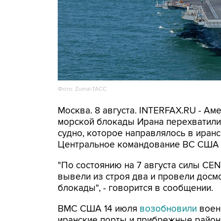
Фото: Zuma\ТАСС
Москва. 8 августа. INTERFAX.RU - А
морской блокады Ирана перехватили 
судно, которое направлялось в иранс
Центральное командование ВС США 
"По состоянию на 7 августа силы CE
вывели из строя два и провели досм
блокады", - говорится в сообщении.
ВМС США 14 июля
возобновили
воен
иранские порты и прибрежные районы