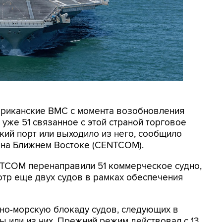
мериканские ВМС с момента возобновления
уже 51 связанное с этой страной торговое
кий порт или выходило из него, сообщило
на Ближнем Востоке (CENTCOM).
NTCOM перенаправили 51 коммерческое судно,
отр еще двух судов в рамках обеспечения
но-морскую блокаду судов, следующих в
 или из них. Прежний режим действовал с 13