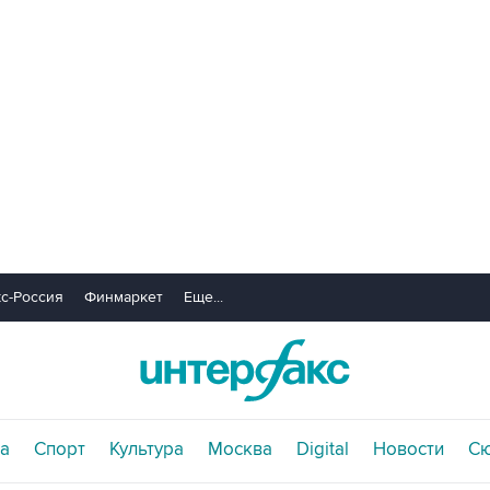
с-Россия
Финмаркет
Еще...
а
Спорт
Культура
Москва
Digital
Новости
С