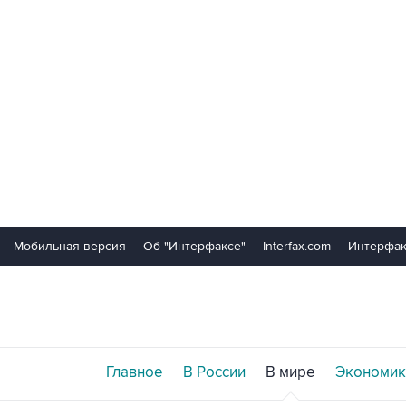
Мобильная версия
Об "Интерфаксе"
Interfax.com
Интерфак
Главное
В России
В мире
Экономик