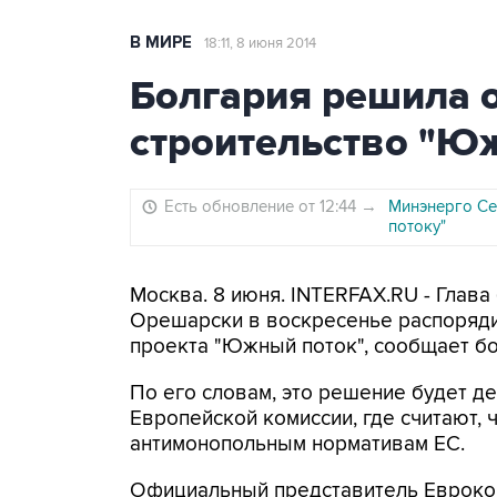
В МИРЕ
18:11, 8 июня 2014
Болгария решила 
строительство "Ю
Есть обновление от 12:44
→
Минэнерго Се
потоку"
Москва. 8 июня. INTERFAX.RU - Глав
Орешарски в воскресенье распоряди
проекта "Южный поток", сообщает бо
По его словам, это решение будет д
Европейской комиссии, где считают, ч
антимонопольным нормативам ЕС.
Официальный представитель Евроком