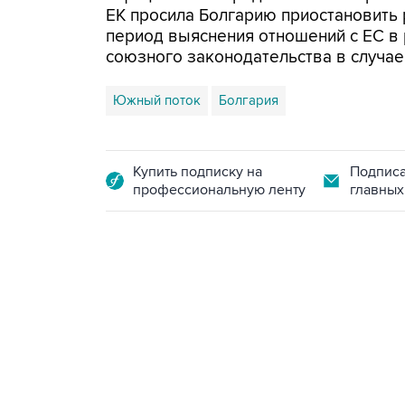
ЕК просила Болгарию приостановить
период выяснения отношений с ЕС в
союзного законодательства в случае
Южный поток
Болгария
Купить подписку на
Подписа
профессиональную ленту
главных
15:54, 6 августа 2026