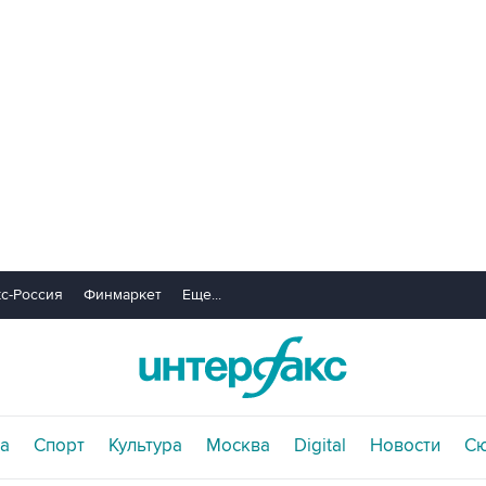
с-Россия
Финмаркет
Еще...
а
Спорт
Культура
Москва
Digital
Новости
С