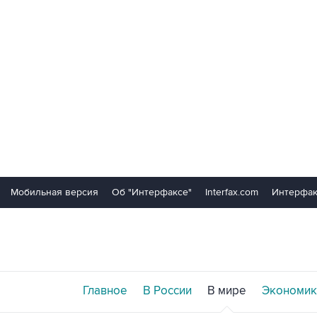
Мобильная версия
Об "Интерфаксе"
Interfax.com
Интерфак
Главное
В России
В мире
Экономик