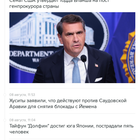
Сенат США утвердил Тодда Бланша на пост
генпрокурора страны
08 августа, 11:53
Хуситы заявили, что действуют против Саудовской
Аравии для снятия блокады с Йемена
08 августа, 11:04
Тайфун "Долфин" достиг юга Японии, пострадали пять
человек