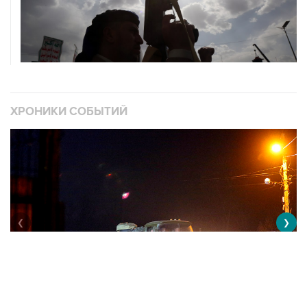
ХРОНИКИ СОБЫТИЙ
❮
❯