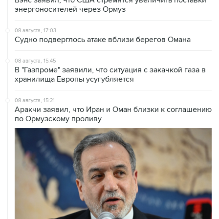
Вэнс заявил, что США стремятся увеличить поставки
энергоносителей через Ормуз
08 августа, 17:03
Судно подверглось атаке вблизи берегов Омана
08 августа, 15:45
В "Газпроме" заявили, что ситуация с закачкой газа в
хранилища Европы усугубляется
08 августа, 15:21
Аракчи заявил, что Иран и Оман близки к соглашению
по Ормузскому проливу