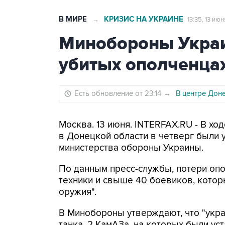
В МИРЕ
КРИЗИС НА УКРАИНЕ
→
13:35, 13 ию
Минобороны Украи
убитых ополченцах
Есть обновление от 23:14
→
В центре Дон
Москва. 13 июня. INTERFAX.RU - В хо
в Донецкой области в четверг были 
министерства обороны Украины.
По данным пресс-службы, потери опо
техники и свыше 40 боевиков, кото
оружия".
В Минобороны утверждают, что "укра
танка, 2 КамАЗа, на которых были у