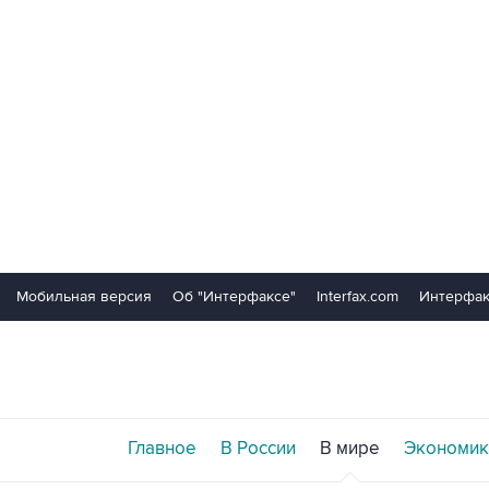
Мобильная версия
Об "Интерфаксе"
Interfax.com
Интерфак
Главное
В России
В мире
Экономик