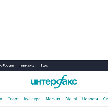
с-Россия
Финмаркет
Еще...
а
Спорт
Культура
Москва
Digital
Новости
С