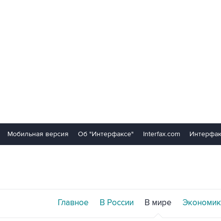
Мобильная версия
Об "Интерфаксе"
Interfax.com
Интерфак
Главное
В России
В мире
Экономик