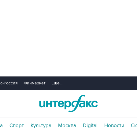
с-Россия
Финмаркет
Еще...
а
Спорт
Культура
Москва
Digital
Новости
С