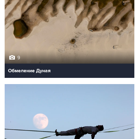
9
Обмеление Дуная