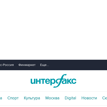
с-Россия
Финмаркет
Еще...
а
Спорт
Культура
Москва
Digital
Новости
С