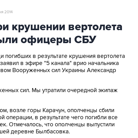
ня 2014
ри крушении вертолета
были офицеры СБУ
ди погибших в результате крушения вертолета
заявил в эфире "5 канала" врио начальника
тавом Вооруженных сил Украины Александр
женных сил. Мы утратили очередной экипаж
ком, возле горы Карачун, ополченцы сбили
й операции, в результате чего погибли все
ек. Отмечалось, что ополченцы выпустили
йшей деревне Былбасовка.