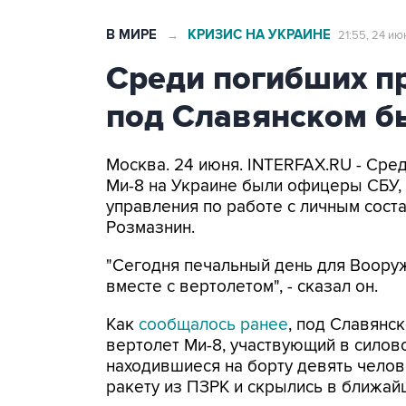
В МИРЕ
КРИЗИС НА УКРАИНЕ
→
21:55, 24 ию
Среди погибших п
под Славянском 
Москва. 24 июня. INTERFAX.RU - Сре
Ми-8 на Украине были офицеры СБУ, 
управления по работе с личным сос
Розмазнин.
"Сегодня печальный день для Воору
вместе с вертолетом", - сказал он.
Как
сообщалось ранее
, под Славянс
вертолет Ми-8, участвующий в силово
находившиеся на борту девять челов
ракету из ПЗРК и скрылись в ближа