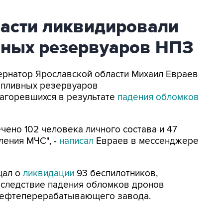
ласти ликвидировали
вных резервуаров НПЗ
убернатор Ярославской области Михаил Евраев
опливных резервуаров
агоревшихся в результате
падения обломков
ено 102 человека личного состава и 47
ления МЧС", -
написал
Евраев в мессенджере
щал о
ликвидации
93 беспилотников,
Вследствие падения обломков дронов
нефтеперерабатывающего завода.