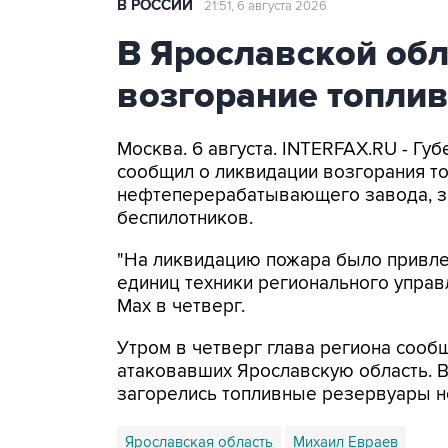
В РОССИИ
21:51, 6 августа 2026
В Ярославской об
возгорание топли
Москва. 6 августа. INTERFAX.RU - Г
сообщил о ликвидации возгорания т
нефтеперерабатывающего завода, з
беспилотников.
"На ликвидацию пожара было привлеч
единиц техники регионального управ
Мах в четверг.
Утром в четверг глава региона сооб
атаковавших Ярославскую область. 
загорелись топливные резервуары 
Ярославская область
Михаил Евраев