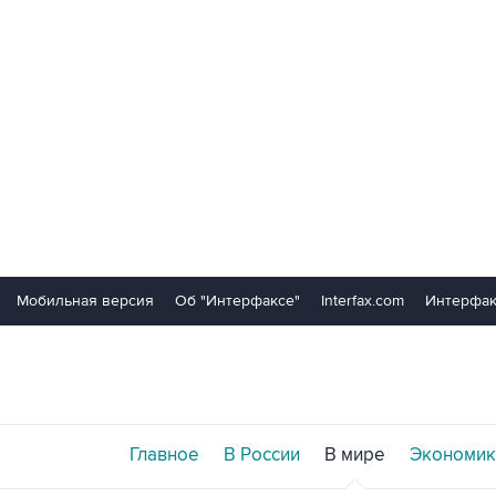
Мобильная версия
Об "Интерфаксе"
Interfax.com
Интерфак
Главное
В России
В мире
Экономик