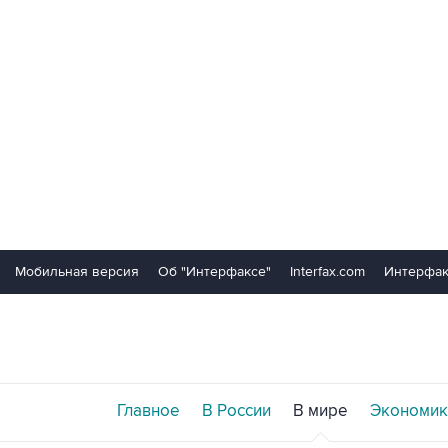
Мобильная версия
Об "Интерфаксе"
Interfax.com
Интерфак
Главное
В России
В мире
Экономик