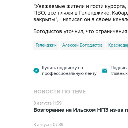
"Уважаемые жители и гости курорта, 
ПВО, все пляжи в Геленджике, Кабар
закрыты", - написал он в своем канал
Богодистов уточнил, что ограничени
Геленджик
Алексей Богодистов
Краснода
Купить подписку на
Подписа
профессиональную ленту
главных
НОВОСТИ ПО ТЕМЕ
8 августа 11:59
Возгорание на Ильском НПЗ из-за
8 августа 07:39