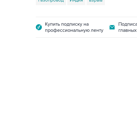
газопровод
Индия
взрыв
Купить подписку на
Подписа
профессиональную ленту
главных