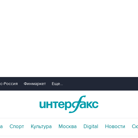
с-Россия
Финмаркет
Еще...
а
Спорт
Культура
Москва
Digital
Новости
С