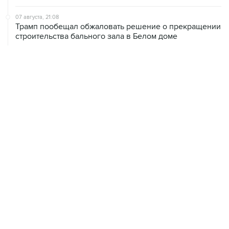
07 августа, 21:08
Трамп пообещал обжаловать решение о прекращении
строительства бального зала в Белом доме
07 августа, 20:20
Сенат США проголосовал за законопроект о
дополнительных антироссийских санкциях
07 августа, 18:42