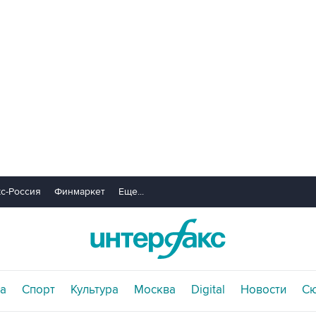
с-Россия
Финмаркет
Еще...
а
Спорт
Культура
Москва
Digital
Новости
С