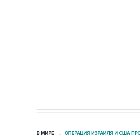
ФСБ сообщила о задержании в 
теракт на объекте Росгвардии
Беспилотные технологии и ИИ н
агрокомплексов
Социальная реклама, АНО «Национальные приоритеты».
И
Кабмин РФ разрешил до 1 июля 
бензина Евро 2, Евро 3, Евро 4
В МИРЕ
ОПЕРАЦИЯ ИЗРАИЛЯ И США ПР
→