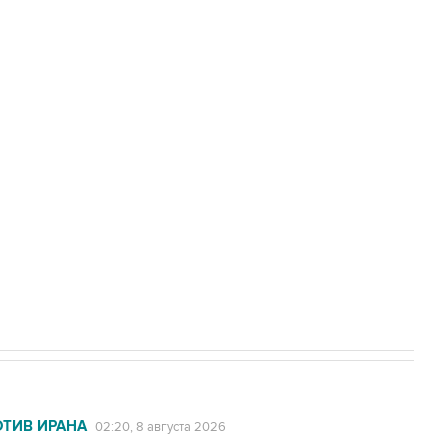
Приморье подростков, готовивших
а службе у электросетевых объектов и
НН 7725383515 Erid: F7NfYUJCUneVdwcydK6A
2027 года импорт, выпуск и обращение
ОТИВ ИРАНА
02:20, 8 августа 2026