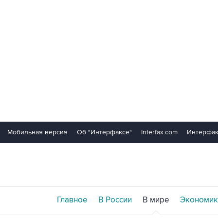
Мобильная версия
Об "Интерфаксе"
Interfax.com
Интерфак
Главное
В России
В мире
Экономик