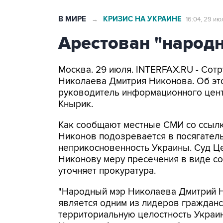
В МИРЕ
КРИЗИС НА УКРАИНЕ
→
16:04, 29 ию
Арестован "народ
Москва. 29 июля. INTERFAX.RU - Сот
Николаева Дмитрия Никонова. Об эт
руководитель информационного цент
Кнырик.
Как сообщают местные СМИ со ссылко
Никонов подозревается в посягатель
неприкосновенность Украины. Суд Ц
Никонову меру пресечения в виде со
уточняет прокуратура.
"Народный мэр Николаева Дмитрий Н
является одним из лидеров гражданск
территориальную целостность Украины