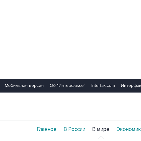
Мобильная версия
Об "Интерфаксе"
Interfax.com
Интерфак
Главное
В России
В мире
Экономик