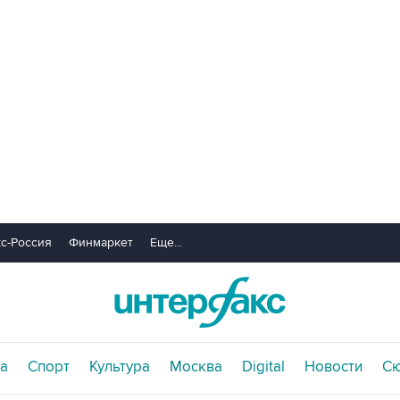
с-Россия
Финмаркет
Еще...
а
Спорт
Культура
Москва
Digital
Новости
С