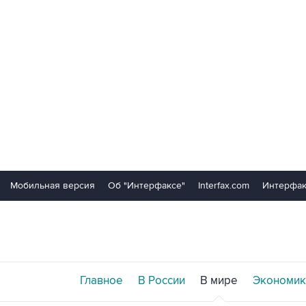
Мобильная версия
Об "Интерфаксе"
Interfax.com
Интерфак
Главное
В России
В мире
Экономик