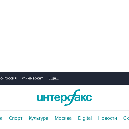
с-Россия
Финмаркет
Еще...
а
Спорт
Культура
Москва
Digital
Новости
С