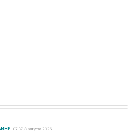
Приморье подростков, готовивших
а службе у электросетевых объектов и
НН 7725383515 Erid: F7NfYUJCUneVdwcydK6A
2027 года импорт, выпуск и обращение
АИНЕ
07:37, 8 августа 2026