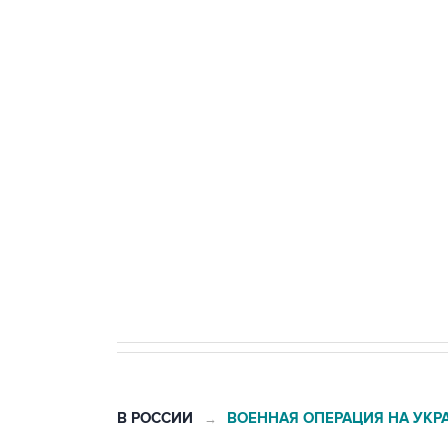
ФСБ сообщила о задержании в 
теракт на объекте Росгвардии
Беспилотные технологии и ИИ н
агрокомплексов
Социальная реклама, АНО «Национальные приоритеты».
И
Кабмин РФ разрешил до 1 июля 
бензина Евро 2, Евро 3, Евро 4
В РОССИИ
ВОЕННАЯ ОПЕРАЦИЯ НА УКР
→