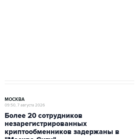
Росгвардии
Беспилотные технологии и ИИ на службе у
электросетевых объектов и агрокомплексов
Социальная реклама, АНО «Национальные приоритеты».
ИНН 7725383515 Erid: F7NfYUJCUneVdwcydK6A
Аксенов сообщил о четвертом погибшем в
результате атаки ВСУ на Крым
МОСКВА
09:50, 7 августа 2026
Более 20 сотрудников
незарегистрированных
криптообменников задержаны в