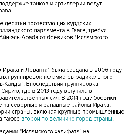
поддержке танков и артиллерии ведут
раба.
ле десятки протестующих курдских
олландского парламента в Гааге, требуя
йн-эль-Араба от боевиков "Исламского
 Ирака и Леванта" была создана в 2006 году
ких группировок исламистов радикального
ль-Каиды". Впоследствии группировка
Сирию, где в 2013 году вступила в
равительственных сил. В 2014 году боевики
е на северные и западные районы Ирака,
тории страны, включая крупные промышленные
а также
второй по величине город страны
.
здании "Исламского халифата" на