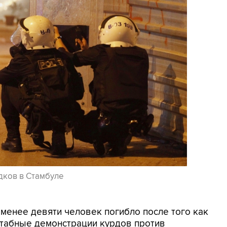
дков в Стамбуле
 менее девяти человек погибло после того как
табные демонстрации курдов против