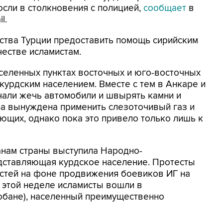
осли в столкновения с полицией,
сообщает
в
l.
ства Турции предоставить помощь сирийским
честве исламистам.
селенных пунктах восточных и юго-восточных
курдским населением. Вместе с тем в Анкаре и
чали жечь автомобили и швырять камни и
ла вынуждена применить слезоточивый газ и
ющих, однако пока это привело только лишь к
анам страны выступила Народно-
едставляющая курдское население. Протесты
стей на фоне продвижения боевиков ИГ на
а этой неделе исламисты вошли в
обане), населенный преимущественно