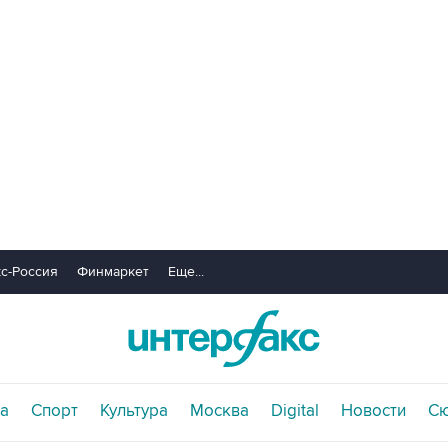
с-Россия
Финмаркет
Еще...
а
Спорт
Культура
Москва
Digital
Новости
С