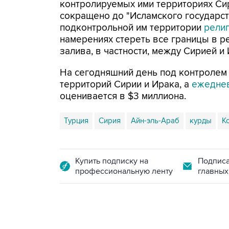
контролируемых ими территориях Си
сокращено до "Исламского государств
подконтрольной им территории
рели
намерениях стереть все границы в р
залива, в частности, между Сирией и
На сегодняшний день под контролем 
территорий Сирии и Ирака, а
ежеднев
оценивается в $3 миллиона.
Турция
Сирия
Айн-эль-Араб
курды
К
Купить подписку на
Подписа
профессиональную ленту
главных