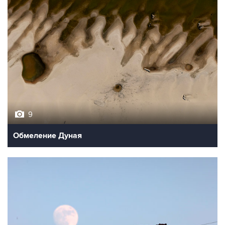
9
Обмеление Дуная