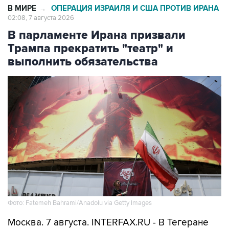
В парламенте Ирана призвали
Трампа прекратить "театр" и
выполнить обязательства
Фото: Fatemeh Bahrami/Anadolu via Getty Images
Москва. 7 августа. INTERFAX.RU - В Тегеране
считают провальной стратегию президента
США Дональда Трампа, который, по мнению