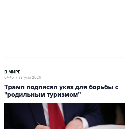
Социальная реклама, АНО «Национальные приоритеты».
ИНН 7725383515 Erid: F7NfYUJCUneVdTRF8PRs
Аксенов сообщил о четвертом погибшем в
результате атаки ВСУ на Крым
В МИРЕ
04:45, 7 августа 2026
Трамп подписал указ для борьбы с
"родильным туризмом"