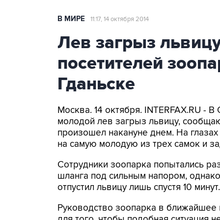
В МИРЕ
11:17, 14 октября 2014
Лев загрыз львицу 
посетителей зоопа
Гданьске
Москва. 14 октября. INTERFAX.RU - В
молодой лев загрыз львицу, сообща
произошел накануне днем. На глазах
на самую молодую из трех самок и за
Сотрудники зоопарка попытались раз
шланга под сильным напором, однако
отпустил львицу лишь спустя 10 минут.
Руководство зоопарка в ближайшее в
для того, чтобы подобная ситуация н