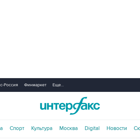
с-Россия
Финмаркет
Еще...
а
Спорт
Культура
Москва
Digital
Новости
С