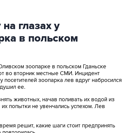
на глазах у
рка в польском
 Оливском зоопарке в польском Гданьске
ют во вторник местные СМИ. Инцидент
 у посетителей зоопарка лев вдруг набросился
душил ее.
нять животных, начав поливать их водой из
 их попытки не увенчались успехом. Лев
ремя решит, какие шаги стоит предпринять
е повторилась.