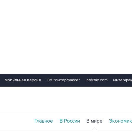
Мобильная версия
Об "Интерфаксе"
Interfax.com
Интерфак
Главное
В России
В мире
Экономик