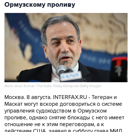
Ормузскому проливу
Фото: Arun Kumar/ The India Today Group via Getty Images
Москва. 8 августа. INTERFAX.RU - Тегеран и
Маскат могут вскоре договориться о системе
управления судоходством в Ормузском
проливе, однако снятие блокады с него имеет
отношение не к этим переговорам, а к
действиям США, заявил в субботу глава МИД