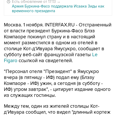
Есть обновление от 17:13
→
Армия Буркина-Фасо поддержала Исаака Зиды как
временного президента
Москва. 1 ноября. INTERFAX.RU - Отстраненный
от власти президент Буркина-Фасо Блэз
Компаоре покинул страну и в настоящий
момент разместился в одном из отелей в
столице Кот-д'Ивуара Ямусукро, сообщает в
субботу веб-сайт французской газеты
Le
Figaro
ссылкой на свидетелей.
"Персонал отеля "Президент" в Ямусукро
вчера (в пятницу - ИФ) подал ему (Блэзу
Компаоре - ИФ) ужин, а сегодня (в субботу -
ИФ) утром завтрак", - цитирует издание одного
из служащих гостинцы.
Между тем, один из жителей столицы Кот-
д'Ивуара сообщил, что видел "длинный кортеж