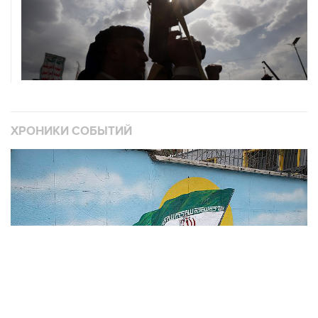
ХРОНИКИ СОБЫТИЙ
❮
❯