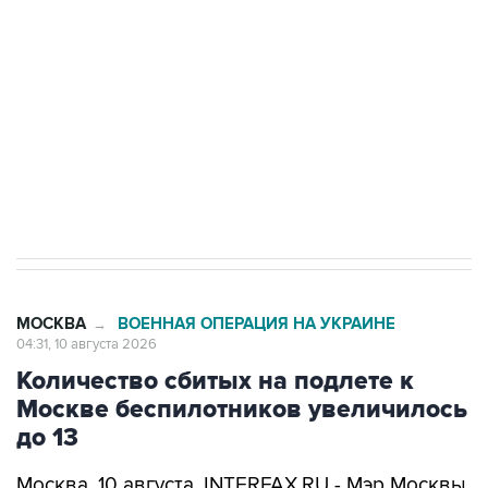
электросетевых объектов и агрокомплексов
Социальная реклама, АНО «Национальные приоритеты».
ИНН 7725383515 Erid: F7NfYUJCUneVdwcydK6A
Путин вывел "Шереметьево" из
стратегического списка с целью снять
препятствие для приватизации
МОСКВА
ВОЕННАЯ ОПЕРАЦИЯ НА УКРАИНЕ
→
04:31, 10 августа 2026
Количество сбитых на подлете к
Москве беспилотников увеличилось
до 13
Москва. 10 августа. INTERFAX.RU - Мэр Москвы
Сергей Собянин
сообщил
о ликвидации еще