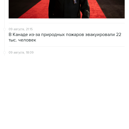
09 августа, 21:15
В Канаде из-за природных пожаров эвакуировали 22
тыс. человек
09 августа, 18:09
ХАМАС подтвердил готовность работать над
выполнением плана Совета мира по Газе
09 августа, 15:55
Дамаск и Москва реорганизуют работу российских
баз в Сирии
09 августа, 15:43
Нетаньяху заявил о готовности противостоять Трампу
ради интересов Израиля
ХРОНИКИ СОБЫТИЙ