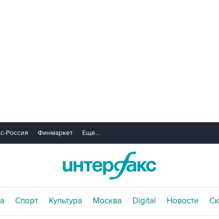
с-Россия
Финмаркет
Еще...
а
Спорт
Культура
Москва
Digital
Новости
С