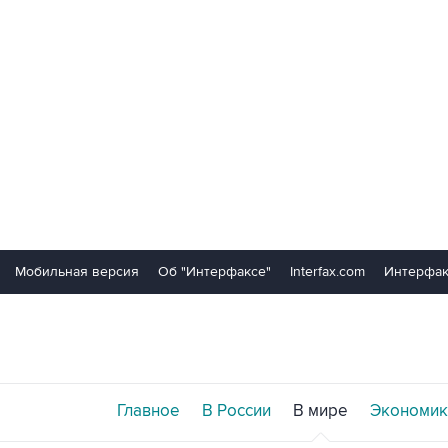
Мобильная версия
Об "Интерфаксе"
Interfax.com
Интерфак
Главное
В России
В мире
Экономик