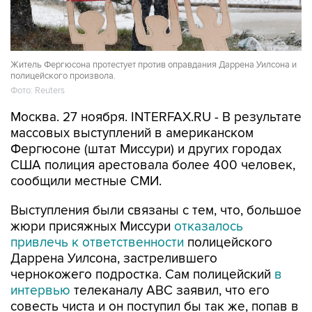
Житель Фергюсона протестует против оправдания Даррена Уилсона и
полицейского произвола.
Фото: Reuters
Москва. 27 ноября. INTERFAX.RU - В результате
массовых выступлений в американском
Фергюсоне (штат Миссури) и других городах
США полиция арестовала более 400 человек,
сообщили местные СМИ.
Выступления были связаны с тем, что, большое
жюри присяжных Миссури
отказалось
привлечь к ответственности
полицейского
Даррена Уилсона, застрелившего
чернокожего подростка. Сам полицейский
в
интервью
телеканалу ABC заявил, что его
совесть чиста и он поступил бы так же, попав в