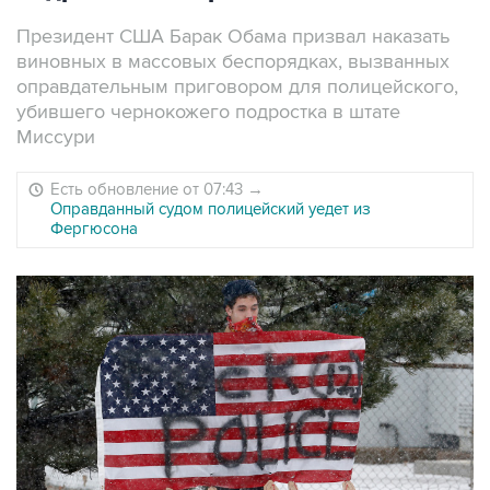
Президент США Барак Обама призвал наказать
виновных в массовых беспорядках, вызванных
оправдательным приговором для полицейского,
убившего чернокожего подростка в штате
Миссури
Есть обновление от 07:43
→
Оправданный судом полицейский уедет из
Фергюсона