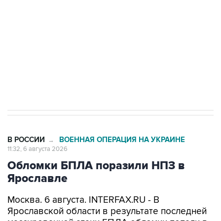
Как российские медицинские технологии
выходят на мировые рынки
Социальная реклама, АНО «Национальные приоритеты».
ИНН 7725383515 Erid: F7NfYUJCUneVdTRF8PRs
Трамп заявил, что переговоры с Ираном
начнутся в понедельник
В РОССИИ
ВОЕННАЯ ОПЕРАЦИЯ НА УКРАИНЕ
→
11:32, 6 августа 2026
Обломки БПЛА поразили НПЗ в
Ярославле
Москва. 6 августа. INTERFAX.RU - В
Ярославской области в результате последней