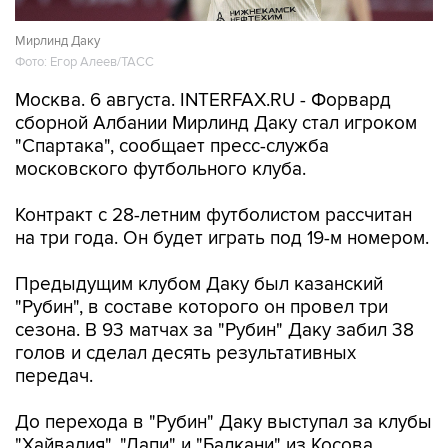
Мирлинд Даку
Фото: Егор Алеев/ТАСС
Москва. 6 августа. INTERFAX.RU - Форвард
сборной Албании Мирлинд Даку стал игроком
"Спартака", сообщает пресс-служба
московского футбольного клуба.
Контракт с 28-летним футболистом рассчитан
на три года. Он будет играть под 19-м номером.
Предыдущим клубом Даку был казанский
"Рубин", в составе которого он провел три
сезона. В 93 матчах за "Рубин" Даку забил 38
голов и сделал десять результативных
передач.
До перехода в "Рубин" Даку выступал за клубы
"Хайвалия", "Лапи" и "Балкани" из Косова,