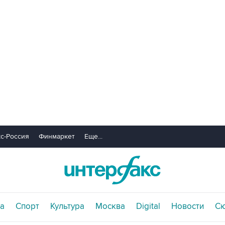
с-Россия
Финмаркет
Еще...
а
Спорт
Культура
Москва
Digital
Новости
С