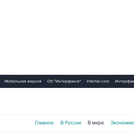
Мобильная версия
Об "Интерфаксе"
Interfax.com
Интерфак
Главное
В России
В мире
Экономик