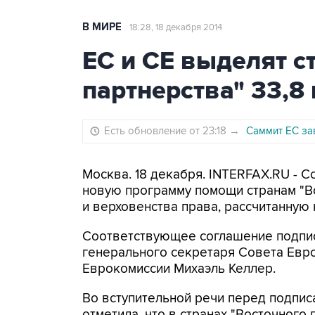
В МИРЕ
18:28, 18 декабря 2014
ЕС и СЕ выделят с
партнерства" 33,8
Есть обновление от 23:18
→
Саммит ЕС зав
Москва. 18 декабря. INTERFAX.RU - 
новую программу помощи странам "В
и верховенства права, рассчитанную н
Соответствующее соглашение подпис
генерального секретаря Совета Евро
Еврокомиссии Михаэль Келлер.
Во вступительной речи перед подпис
отметила, что в странах "Восточного