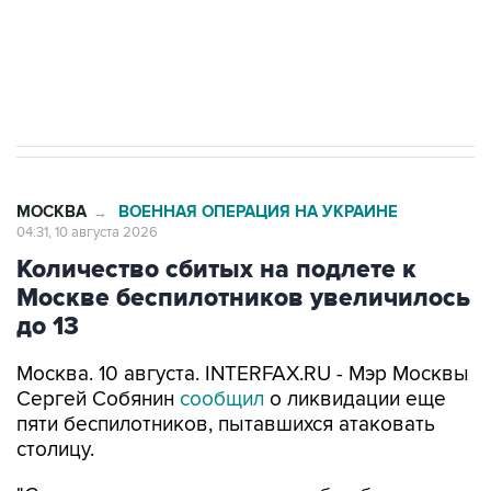
стратегического списка с целью снять
препятствие для приватизации
МОСКВА
ВОЕННАЯ ОПЕРАЦИЯ НА УКРАИНЕ
→
04:31, 10 августа 2026
Количество сбитых на подлете к
Москве беспилотников увеличилось
до 13
Москва. 10 августа. INTERFAX.RU - Мэр Москвы
Сергей Собянин
сообщил
о ликвидации еще
пяти беспилотников, пытавшихся атаковать
столицу.
"Специалисты экстренных служб работают на
месте падения обломков", - написал Собянин в