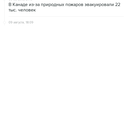
09 августа, 18:09
ХАМАС подтвердил готовность работать над
выполнением плана Совета мира по Газе
09 августа, 15:55
Дамаск и Москва реорганизуют работу российских
баз в Сирии
09 августа, 15:43
Нетаньяху заявил о готовности противостоять Трампу
ради интересов Израиля
ХРОНИКИ СОБЫТИЙ