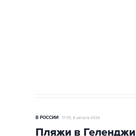
ФСБ сообщила о задержании в 
теракт на объекте Росгвардии
Беспилотные технологии и ИИ н
агрокомплексов
Социальная реклама, АНО «Национальные приоритеты».
И
Кабмин РФ разрешил до 1 июля 
бензина Евро 2, Евро 3, Евро 4
В РОССИИ
17:05, 8 августа 2026
Пляжи в Геленджи