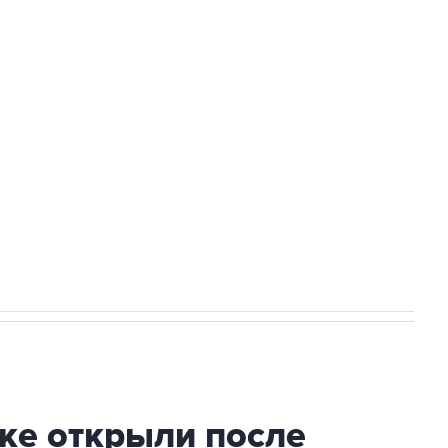
Приморье подростков, готовивших
а службе у электросетевых объектов и
НН 7725383515 Erid: F7NfYUJCUneVdwcydK6A
2027 года импорт, выпуск и обращение
ке открыли после