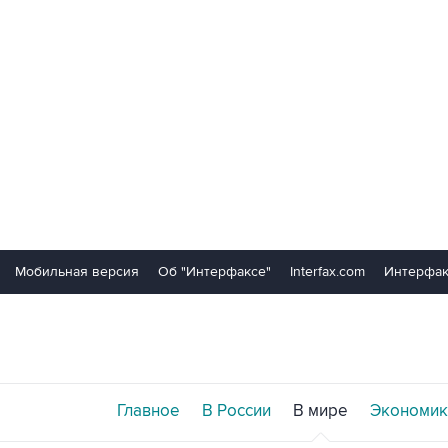
Мобильная версия
Об "Интерфаксе"
Interfax.com
Интерфак
Главное
В России
В мире
Экономик