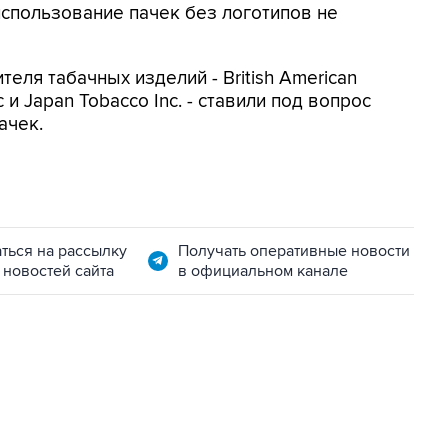
 использование пачек без логотипов не
еля табачных изделий - British American
c и Japan Tobacco Inc. - ставили под вопрос
ачек.
ться на рассылку
Получать оперативные новости
 новостей сайта
в официальном канале
06:42, 8 августа 2026