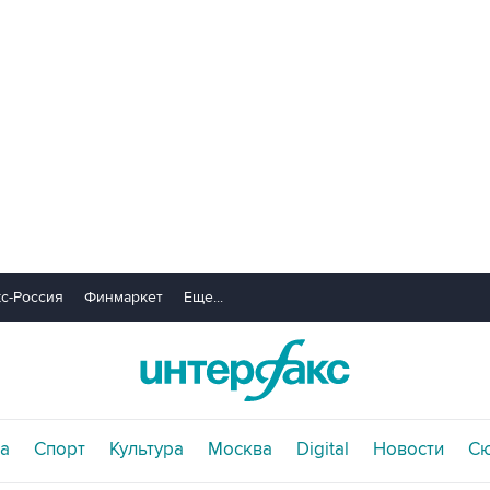
с-Россия
Финмаркет
Еще...
а
Спорт
Культура
Москва
Digital
Новости
С